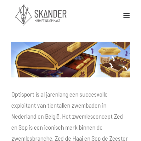
Stuurkaarten
Portfolio
Nieuws
Partners
Optisport is al jarenlang een succesvolle
exploitant van tientallen zwembaden in
Over Skander
Nederland en België. Het zwemlesconcept Zed
Contact
en Sop is een iconisch merk binnen de
zwemlesbranche. Zed de Haai en Sop de Zeester