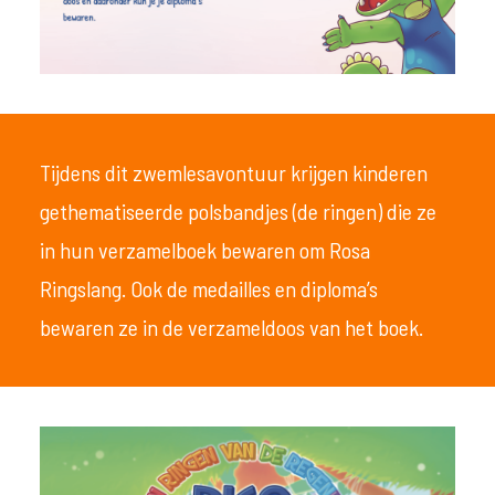
Tijdens dit zwemlesavontuur krijgen kinderen
gethematiseerde polsbandjes (de ringen) die ze
in hun verzamelboek bewaren om Rosa
Ringslang. Ook de medailles en diploma’s
bewaren ze in de verzameldoos van het boek.