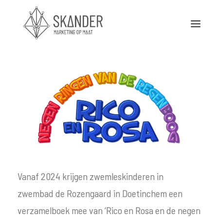
Stuurkaarten
Portfolio
Nieuws
Partners
Over Skander
Vanaf 2024 krijgen zwemleskinderen in
Contact
zwembad de Rozengaard in Doetinchem een
verzamelboek mee van ‘Rico en Rosa en de negen