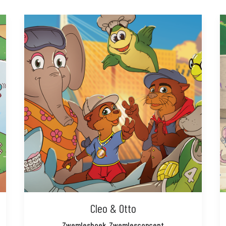
Cleo & Otto
Zwemlesboek
,
Zwemlesconcept