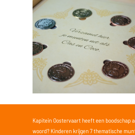
Kapitein Oostervaart heeft een boodschap ac
woord? Kinderen krijgen 7 thematische munt