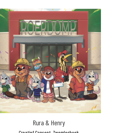
Rura & Henry
Creatief Concept
,
Zwemlesboek