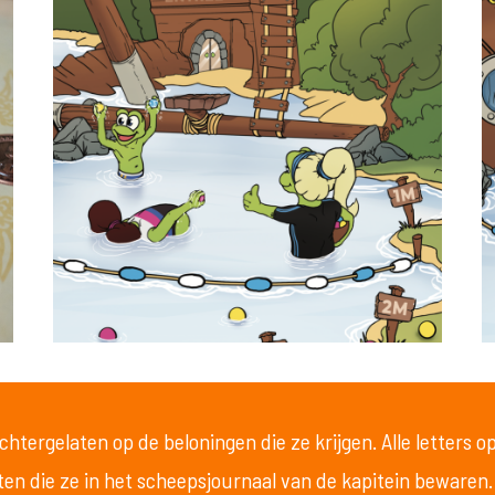
htergelaten op de beloningen die ze krijgen. Alle letters 
en die ze in het scheepsjournaal van de kapitein bewaren.