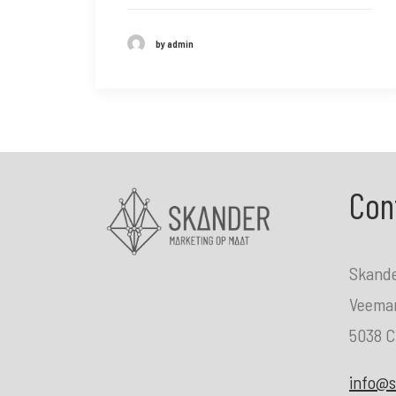
by admin
Con
Skand
Veemar
5038 C
info@s